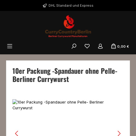
Zum Hauptinhalt springen
DHL Standard und Express
0,00 €
10er Packung -Spandauer ohne Pelle-
Berliner Currywurst
Bildergalerie überspringen