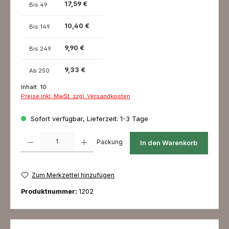
17,59 €
Bis
49
10,40 €
Bis
149
9,90 €
Bis
249
9,33 €
Ab
250
Inhalt:
10
Preise inkl. MwSt. zzgl. Versandkosten
Sofort verfügbar, Lieferzeit: 1-3 Tage
Produkt Anzahl: Gib den gewünschten Wert ein oder benutze die Schaltfl
Packung
In den Warenkorb
Zum Merkzettel hinzufügen
Produktnummer:
1202