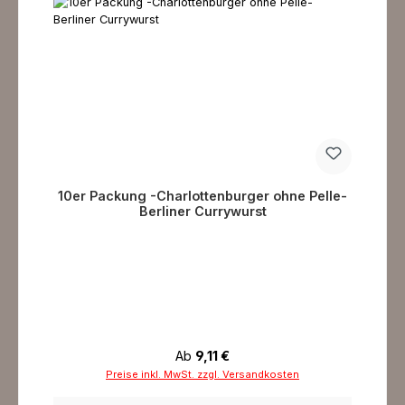
10er Packung -Charlottenburger ohne Pelle-
Berliner Currywurst
Regulärer Preis:
Ab
9,11 €
Preise inkl. MwSt. zzgl. Versandkosten