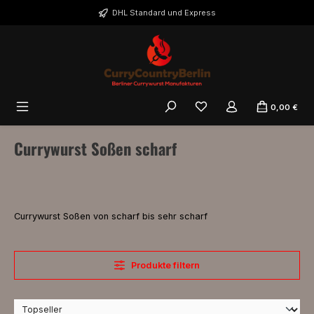
Zum Hauptinhalt springen
DHL Standard und Express
Du hast 0 Produkte auf 
0,00 €
Currywurst Soßen scharf
Currywurst Soßen von scharf bis sehr scharf
Produkte filtern