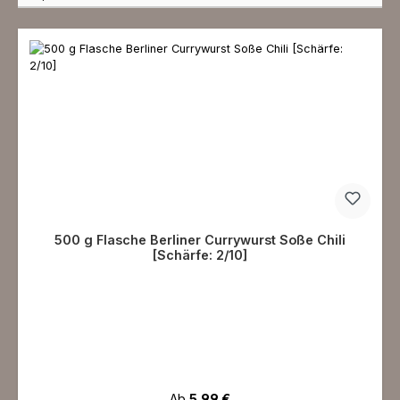
500 g Flasche Berliner Currywurst Soße Chili
[Schärfe: 2/10]
Regulärer Preis:
Ab
5,99 €