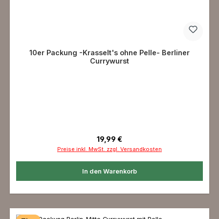
10er Packung -Krasselt's ohne Pelle- Berliner
Currywurst
Regulärer Preis:
19,99 €
Preise inkl. MwSt. zzgl. Versandkosten
In den Warenkorb