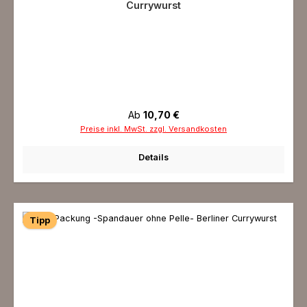
Currywurst
Regulärer Preis:
Ab
10,70 €
Preise inkl. MwSt. zzgl. Versandkosten
Details
Tipp