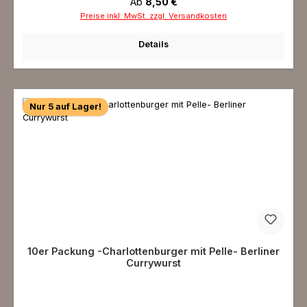
Regulärer Preis:
Ab
8,50 €
Preise inkl. MwSt. zzgl. Versandkosten
Details
Nur 5 auf Lager!
10er Packung -Charlottenburger mit Pelle- Berliner
Currywurst