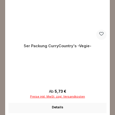
5er Packung CurryCountry's -Vegie-
Regulärer Preis:
Ab
5,73 €
Preise inkl. MwSt. zzgl. Versandkosten
Details