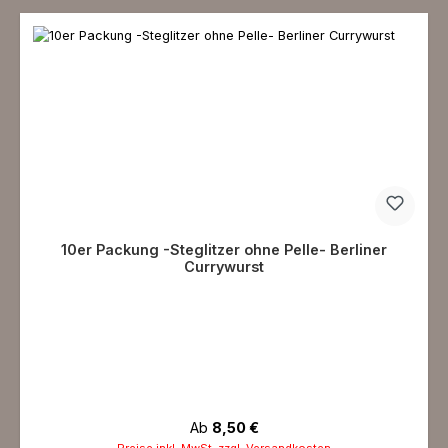
10er Packung -Steglitzer ohne Pelle- Berliner
Currywurst
Regulärer Preis:
Ab
8,50 €
Preise inkl. MwSt. zzgl. Versandkosten