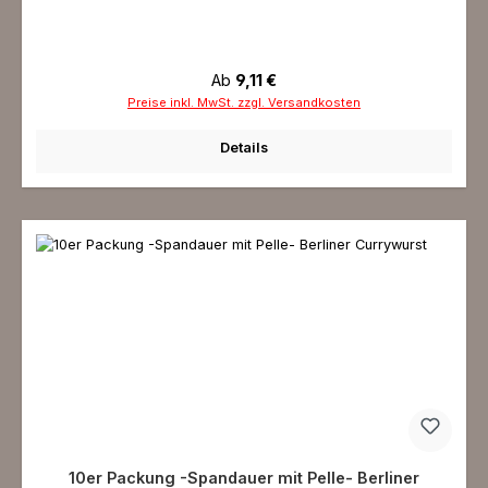
Regulärer Preis:
Ab
9,11 €
Preise inkl. MwSt. zzgl. Versandkosten
Details
10er Packung -Spandauer mit Pelle- Berliner