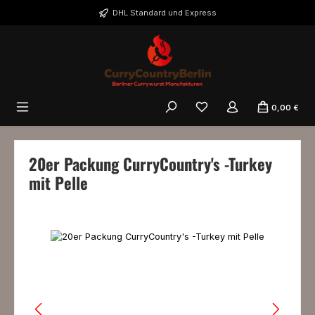
Zum Hauptinhalt springen
DHL Standard und Express
0,00 €
20er Packung CurryCountry's -Turkey
mit Pelle
Bildergalerie überspringen