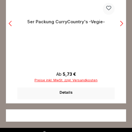
5er Packung CurryCountry's -Vegie-
Regulärer Preis:
Ab
5,73 €
Preise inkl. MwSt. zzgl. Versandkosten
Details