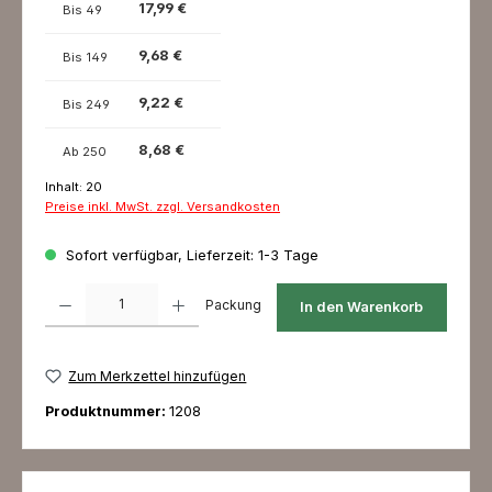
17,99 €
Bis
49
9,68 €
Bis
149
9,22 €
Bis
249
8,68 €
Ab
250
Inhalt:
20
Preise inkl. MwSt. zzgl. Versandkosten
Sofort verfügbar, Lieferzeit: 1-3 Tage
Produkt Anzahl: Gib den gewünschten Wert ein oder benutze die Schaltfl
Packung
In den Warenkorb
Zum Merkzettel hinzufügen
Produktnummer:
1208