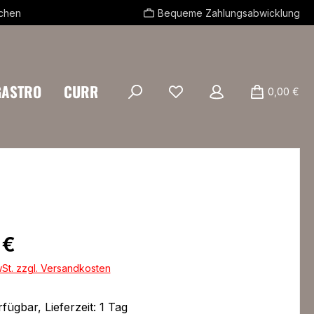
echen
Bequeme Zahlungsabwicklung
GASTRO
CURRYSTREETFOOD
0,00 €
eis:
 €
wSt. zzgl. Versandkosten
fügbar, Lieferzeit: 1 Tag