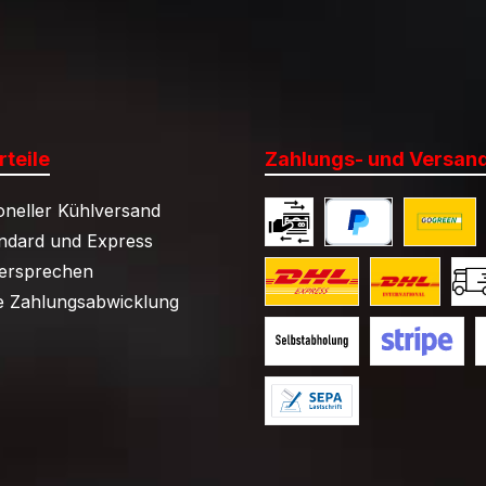
teile
Zahlungs- und Versan
oneller Kühlversand
ndard und Express
Barzahlung
PayPal
Kühlpaket
versprechen
 Zahlungsabwicklung
Kühlpaket DHL Express (D
Kühlpaket DHL
Küh
Selbstabholung / Kein Ver
Kreditkarte (vi
V
Lastschrift