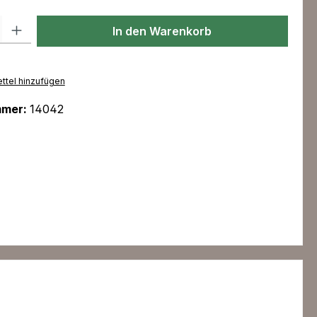
l: Gib den gewünschten Wert ein oder benutze die Schaltflächen um
In den Warenkorb
ttel hinzufügen
mmer:
14042