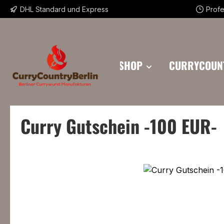
DHL Standard und Express
Profe
m Hauptinhalt springen
Zur Suche springen
Zur Hauptnavigation springen
CURRYSHOP
CURRYCOUN
Curry Gutschein -100 EUR-
Bildergalerie überspringen