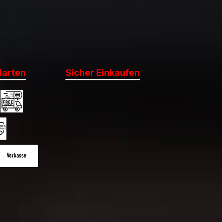
darten
Sicher Einkaufen
 DHL Standard (Deutschland)
Kühllieferung Berlin
eutschland)
 International
lspedition Großkunden
sand
a Stripe)
orkasse