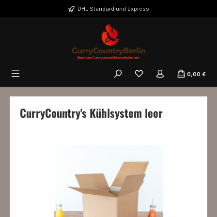
Zum Hauptinhalt springen
DHL Standard und Express
0,00 €
CurryCountry's Kühlsystem leer
Bildergalerie überspringen