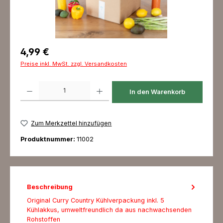
Regulärer Preis:
4,99 €
Preise inkl. MwSt. zzgl. Versandkosten
Produkt Anzahl: Gib den gewünschten Wert ein oder benutze die Schaltfl
In den Warenkorb
Zum Merkzettel hinzufügen
Produktnummer:
11002
Beschreibung
Original Curry Country Kühlverpackung inkl. 5
Kühlakkus, umweltfreundlich da aus nachwachsenden
Rohstoffen