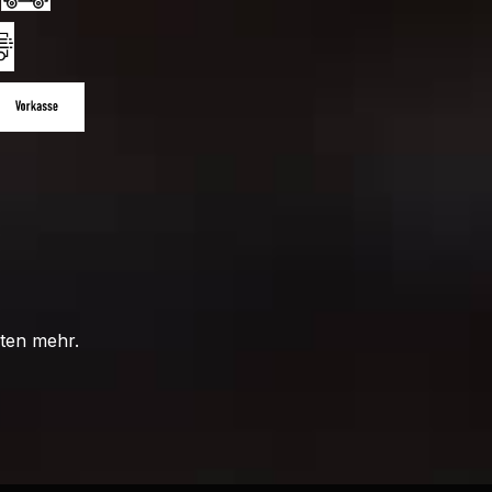
 DHL Standard (Deutschland)
Kühllieferung Berlin
eutschland)
 International
lspedition Großkunden
sand
a Stripe)
orkasse
ten mehr.
ountryberli5