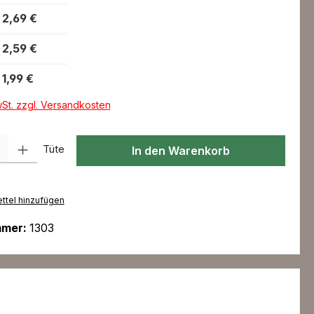
2,69 €
2,59 €
1,99 €
wSt. zzgl. Versandkosten
l: Gib den gewünschten Wert ein oder benutze die Schaltflächen um
Tüte
In den Warenkorb
ttel hinzufügen
mmer:
1303