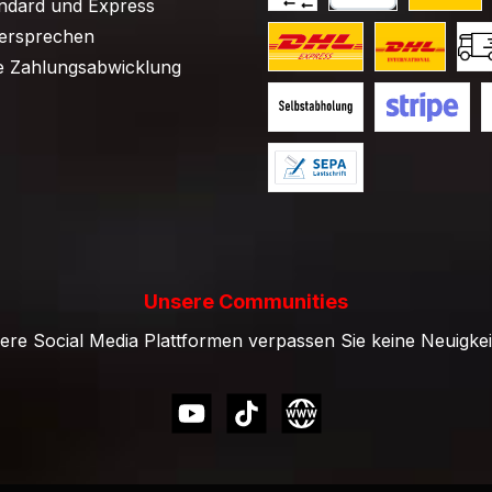
ndard und Express
Barzahlung
PayPal
Kühlpaket
versprechen
 Zahlungsabwicklung
Kühlpaket DHL Express (D
Kühlpaket DHL
Küh
Selbstabholung / Kein Ver
Kreditkarte (vi
V
Lastschrift
Unsere Communities
re Social Media Plattformen verpassen Sie keine Neuigkei
YouTube
https://www.tiktok.com/@curryc
Website