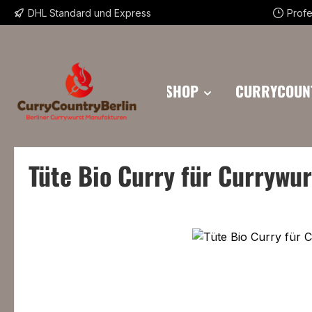
DHL Standard und Express
Profe
m Hauptinhalt springen
Zur Suche springen
Zur Hauptnavigation springen
CURRYSHOP
CURRYCOUN
Tüte Bio Curry für Currywur
Bildergalerie überspringen