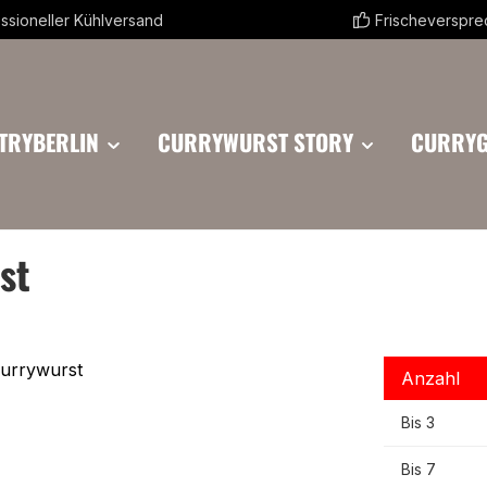
ssioneller Kühlversand
Frischeverspr
TRYBERLIN
CURRYWURST STORY
CURRY
st
Anzahl
Bis
3
Bis
7