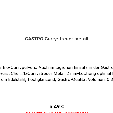
GASTRO Currystreuer metall
io-Currypulvers. Auch im täglichen Einsatz in der Gastron
rrywurst Chef....1xCurrystreuer Metall 2 mm-Lochung optima
 cm Edelstahl, hochglänzend, Gastro-Qualität Volumen: 0,3 
Regulärer Preis:
5,49 €
In den Warenkorb