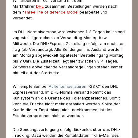
Wir arbeiten im Kühlversand mit dem
Marktführer
DHL
zusammen. Bestellungen werden nach
dem "
Three line of defence Modell
bearbeitet und
versendet.
Im DHL-Normalversand wird zwischen 1-3 Tagen im Innland
zugestellt (gerechnet ab Versandtag Montag bzw.
Mittwoch). Die DHL-Express Zustellung erfolgt am nächsten
Tag (ab Versandtag). Alle Sendungen ins Ausland werden
am Montag abgewickelt (spätester Bestelleingang Montag
bis 9 Uhr). Die Zustellzeit liegt hier zwischen 3-4 Tagen.
Zeitweise abweichende Versandregelungen stehen immer
aktuell auf der Startseite.
Wir empfehlen bei
Außentemperaturen >
23 C° den DHL
Expressversand. Im DHL-Normalversand kommt das
Kühlsystem an die Grenze des Toleranzbereiches. Somit
kann die Frische nicht mehr garantiert werden. Sollte der
Kunde dieser Empfehlung nicht nachkommen, ist das
Frischeversprechen nicht anwendbar.
Die Sendungsverfolgung erfolgt lückenlos über das DHL-
Tracking. Dazu werden die Kontaktdaten inkl. E-Mail des