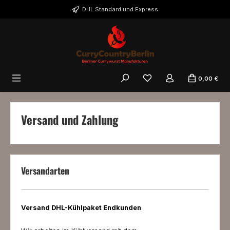
Zum Hauptinhalt springen
DHL Standard und Express
Du hast 0 Produkte auf 
0,00 €
Versand und Zahlung
Versandarten
Versand DHL-Kühlpaket Endkunden